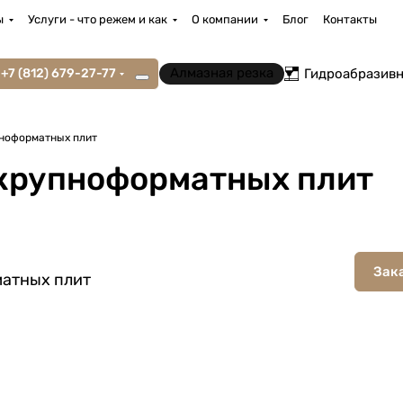
ы
Услуги - что режем и как
О компании
Блог
Контакты
Алмазная резка
+7 (812) 679-27-77
Гидроабразивн
пноформатных плит
 крупноформатных плит
Зак
матных плит