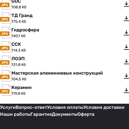
GDC
108,8 Кб
ТД Гранд
175,4 Кб
Гидросфера
140,1 Кб
ССК
114,3 Кб
ЛОЭП
131,8 Кб
Мастерская алюминиевых конструкций
104,5 Кб
Керамин
119,8 Кб
Услуги
Вопрос-ответ
Условия оплаты
Условия доставки
Наши работы
Гарантия
Документы
Оферта