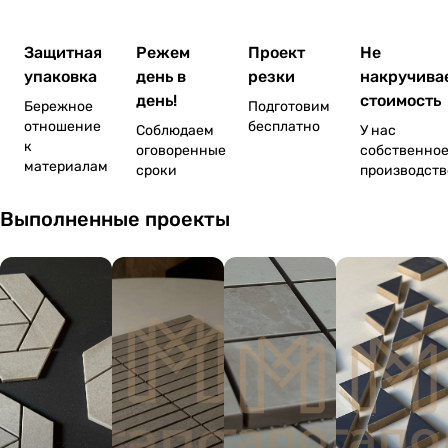
Защитная
Режем
Проект
Не
упаковка
день в
резки
накручива
день!
стоимость
Бережное
Подготовим
отношение
бесплатно
Соблюдаем
У нас
к
оговоренные
собственно
материалам
сроки
производств
Выполненные проекты