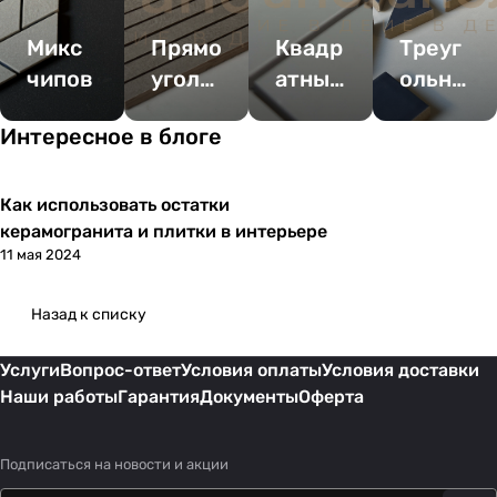
Микс
Прямо
Квадр
Треуг
чипов
уголь
атный
ольны
ный
чип
й чип
Интересное в блоге
чип
Как использовать остатки
Советы покупателям
керамогранита и плитки в интерьере
11 мая 2024
Назад к списку
Услуги
Вопрос-ответ
Условия оплаты
Условия доставки
Наши работы
Гарантия
Документы
Оферта
Подписаться
на новости и акции